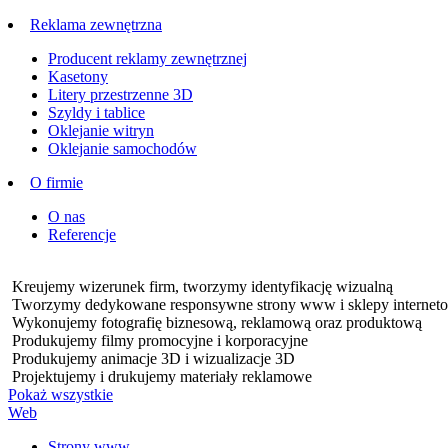
Reklama zewnętrzna
Producent reklamy zewnętrznej
Kasetony
Litery przestrzenne 3D
Szyldy i tablice
Oklejanie witryn
Oklejanie samochodów
O firmie
O nas
Referencje
Kreujemy wizerunek firm, tworzymy identyfikację wizualną
Tworzymy dedykowane responsywne strony www i sklepy internet
Wykonujemy fotografię biznesową, reklamową oraz produktową
Produkujemy filmy promocyjne i korporacyjne
Produkujemy animacje 3D i wizualizacje 3D
Projektujemy i drukujemy materiały reklamowe
Pokaż wszystkie
Web
Strony www