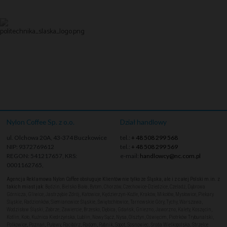
Nylon Coffee Sp. z o.o.
Dział handlowy
ul. Olchowa 20A, 43-374 Buczkowice
tel.:
+ 48 508 299 568
NIP: 9372769612
tel.:
+ 48 508 299 569
REGON: 541217657, KRS:
e-mail:
handlowcy@nc.com.pl
0001162765,
Agencja Reklamowa Nylon Coffee obsługuje Klientów nie tylko ze Śląska, ale i z całej Polski m.in. z
takich miast jak:
Będzin, Bielsko Biała, Bytom, Chorzów, Czechowice-Dziedzice, Czeladź, Dąbrowa
Górnicza, Gliwice, Jastrzębie Zdrój, Katowice, Kędzierzyn-Koźle, Kraków, Mikołów, Mysłowice, Piekary
Śląskie, Radzionków, Siemianowice Śląskie, Świętochłowice, Tarnowskie Góry, Tychy, Warszawa,
Wodzisław Śląski, Zabrze, Zawiercie, Brzesko, Dębica, Gdańsk, Gniezno, Jaworzno, Kalety, Koszęcin,
Kotlin, Koło, Kuźnica Kiedrzyńska, Lublin, Nowy Sącz, Nysa, Olsztyn, Oświęcim, Piotrków Trybunalski,
Polkowice, Poznań, Puławy, Racibórz, Radom, Rybnik, Sopot, Sosnowiec, Środa Wielkopolska, Strzelce