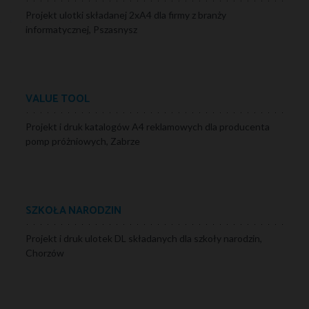
Kreujemy wizerunek firm, tworzymy
identyfikację wizualną
Projekt ulotki składanej 2xA4 dla firmy z branży
;
informatycznej, Pszasnysz
VALUE TOOL
Projekt i druk katalogów A4 reklamowych dla producenta
pomp próżniowych, Zabrze
SZKOŁA NARODZIN
Projekt i druk ulotek DL składanych dla szkoły narodzin,
Chorzów