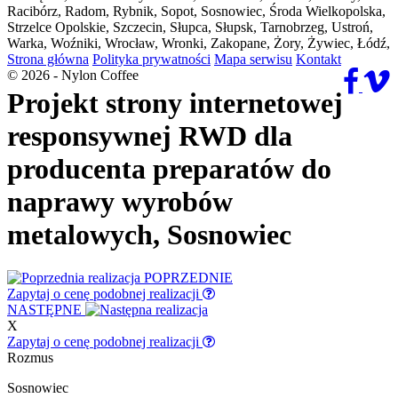
Racibórz, Radom, Rybnik, Sopot, Sosnowiec, Środa Wielkopolska,
Strzelce Opolskie, Szczecin, Słupca, Słupsk, Tarnobrzeg, Ustroń,
Warka, Woźniki, Wrocław, Wronki, Zakopane, Żory, Żywiec, Łódź,
Strona główna
Polityka prywatności
Mapa serwisu
Kontakt
© 2026 - Nylon Coffee
Projekt strony internetowej
responsywnej RWD dla
producenta preparatów do
naprawy wyrobów
metalowych, Sosnowiec
POPRZEDNIE
Zapytaj o cenę
podobnej realizacji
NASTĘPNE
X
Zapytaj o cenę
podobnej realizacji
Rozmus
Sosnowiec