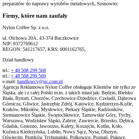
preparatów do naprawy wyrobów metalowych, Sosnowiec
Firmy, które nam zaufały
Nylon Coffee Sp. z o.o.
ul. Olchowa 20A, 43-374 Buczkowice
NIP: 9372769612
REGON: 541217657, KRS: 0001162765,
Dział handlowy
tel.:
+ 48 508 299 568
tel.:
+ 48 508 299 569
e-mail:
handlowcy@nc.com.pl
Agencja Reklamowa Nylon Coffee obsługuje Klientów nie tylko ze
Śląska, ale i z całej Polski m.in. z takich miast jak:
Będzin, Bielsko
Biała, Bytom, Chorzów, Czechowice-Dziedzice, Czeladź, Dąbrowa
Górnicza, Gliwice, Jastrzębie Zdrój, Katowice, Kędzierzyn-Koźle,
Kraków, Mikołów, Mysłowice, Piekary Śląskie, Radzionków,
Siemianowice Śląskie, Świętochłowice, Tarnowskie Góry, Tychy,
Warszawa, Wodzisław Śląski, Zabrze, Zawiercie, Brzesko, Dębica,
Gdańsk, Gniezno, Jaworzno, Kalety, Koszęcin, Kotlin, Koło,
Kuźnica Kiedrzyńska, Lublin, Nowy Sącz, Nysa, Olsztyn,
Oświęcim, Piotrków Trybunalski, Polkowice, Poznań, Puławy,