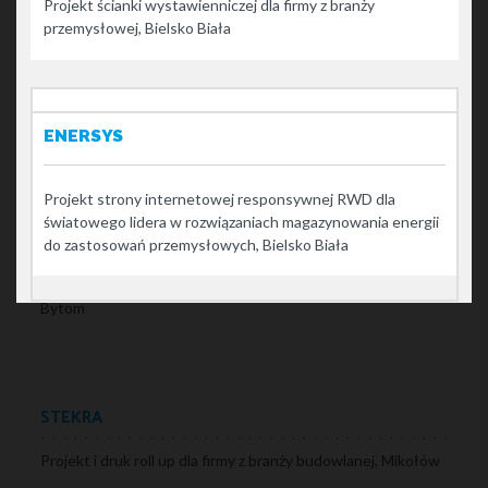
Kreujemy wizerunek firm, tworzymy
Projekt ścianki wystawienniczej dla firmy z branży
identyfikację wizualną
przemysłowej, Bielsko Biała
GRUPA SON
Projekt roll up dla firmy doradczej, Żywiec
ENERSYS
Projekt strony internetowej responsywnej RWD dla
światowego lidera w rozwiązaniach magazynowania energii
CLUSIV
do zastosowań przemysłowych, Bielsko Biała
Projekt roll up dla sklepu internetowego z dekoracjami,
Bytom
;
STEKRA
Projekt i druk roll up dla firmy z branży budowlanej, Mikołów